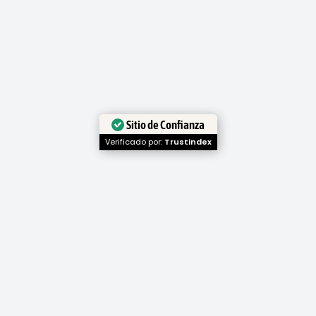
©2026 Trainlang
Todos los derechos quedan reservados. Hanyu
Trainlang Online Languages, S.L.
Sitio de Confianza
Verificado por:
Trustindex